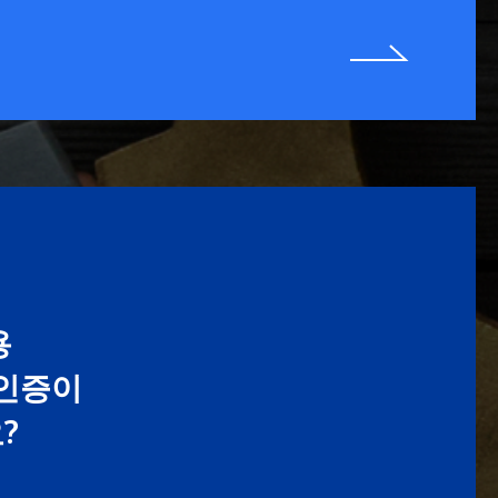
용
 인증이
?